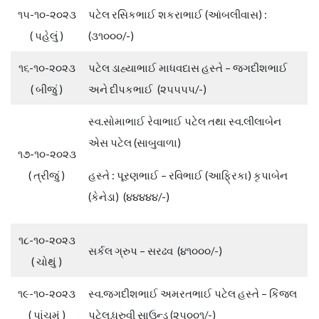
૧૫-૧૦-૨૦૨૩
પટેલ રસિકભાઈ શકરાભાઈ (આંબલીવાસ) :
( પહેલું )
(૩૧૦૦૦/-)
૧૬-૧૦-૨૦૨૩
પટેલ ડાહ્યાભાઈ માધવદાસ હસ્તે – જગદીશભાઈ
( બીજું )
અને દીપકભાઈ (૨૫૫૫૫/-)
સ્વ.સોમાભાઈ રેવાભાઈ પટેલ તથા સ્વ.લીલાબેન
એસ પટેલ (સાબુવાળા)
૧૭-૧૦-૨૦૨૩
( ત્રીજું )
હસ્તે : પૂરણભાઈ – રવિભાઈ (આફ્રિકા) કૃપાબેન
(કેનેડા) (૪૪૪૪૪/-)
૧૮-૧૦-૨૦૨૩
સર્કલ ગ્રુપ – સરઢવ (૪૧૦૦૦/-)
( ચોથું )
૧૯-૧૦-૨૦૨૩
સ્વ.જગદીશભાઈ અમરતભાઈ પટેલ હસ્તે – કિંજલ
( પાંચમું )
પટેલ,ધ્રુવી સાઉન્ડ (૨૫૦૦૧/-)