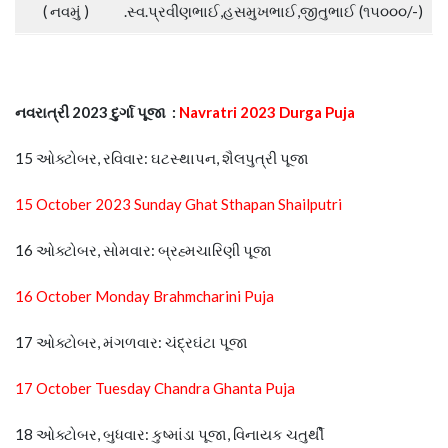
( નવમું )
.સ્વ.પ્રવીણભાઈ,હસમુખભાઈ,જીતુભાઈ (૧૫૦૦૦/-)
નવરાત્રી 2023 દુર્ગા પૂજા :
Navratri 2023 Durga Puja
15 ઓક્ટોબર, રવિવાર: ઘટસ્થાપન, શૈલપુત્રી પૂજા
15 October 2023 Sunday Ghat Sthapan Shailputri
16 ઓક્ટોબર, સોમવાર: બ્રહ્મચારિણી પૂજા
16 October Monday Brahmcharini Puja
17 ઓક્ટોબર, મંગળવાર: ચંદ્રઘંટા પૂજા
17 October Tuesday Chandra Ghanta Puja
18 ઓક્ટોબર, બુધવાર: કુષ્માંડા પૂજા, વિનાયક ચતુર્થી