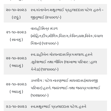
૨૦-૧૦-૨૦૨૩
સ્વ.કાંતાબેન મથુરભાઈ પ્રહલાદદાસ પટેલ હસ્તે –
( છઠ્ઠું )
જીતુભાઈ (૨૫૦૦૧/-)
વારાહી મિત્ર મંડળ
૨૧-૧૦-૨૦૨૩
(મોહિત,દીપ,મૌલિક,ચિરાગ,કેવિન,યશ,વિવેક,પંચાલ
( સાતમું )
કિશન) (૫૨૫૦૦/-)
સ્વ.ડાહીબેન ગોરધનદાસ ત્રિકમલાલ. હસ્તે
૨૨-૧૦-૨૦૨૩
.સુરેશભાઈ તથા જૈવિક (લાખાભા પરિવાર : હાલ
( આઠમું )
કેનેડા) (૧૨૧૦૦૦/-)
ડબલીંગ : પટેલ નારણભાઈ માધવદાસ.(માધવજી
૨૨-૧૦-૨૦૨૩
પરિવાર) હસ્તે. જયંતભાઈ તથા જયપ્રકાશભાઈ
( આઠમું )
(૧૦૨૪૦૦/-)
૨૩-૧૦-૨૦૨૩
સ્વ.મથુરભાઈ પ્રહ્લાદદાસ પટેલ. હસ્તે